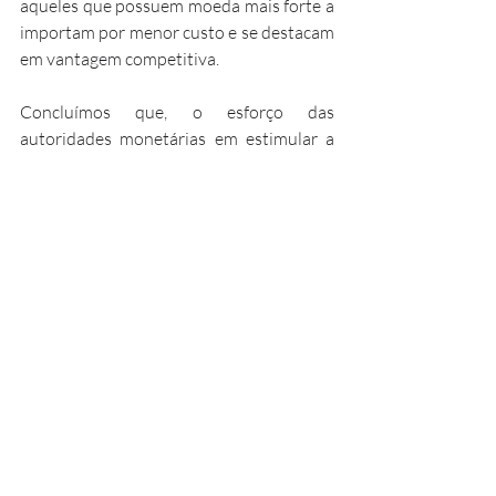
aqueles que possuem moeda mais forte a 
importam por menor custo e se destacam 
em vantagem competitiva.
Concluímos que, o esforço das 
autoridades monetárias em estimular a 
economia via cortes agressivos é válido 
para ajudar países a vencer crises e 
recessões. No entanto, ao manejar tais 
políticas é necessário cautela. Uma 
política monetária expansionista 
demasiadamente agressiva, marcada pelo 
exagero das medidas tomadas pelas 
autoridades monetárias, pode levar o 
país a uma recessão ainda mais profunda, 
principalmente quando em países em 
desenvolvimento que possuem situação 
fiscal e política instável. Devemos 
valorizar a importância da saúde da 