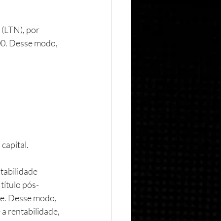
(LTN), por 
00. Desse modo, 
capital.
título pós-
ce. Desse modo, 
 rentabilidade, 