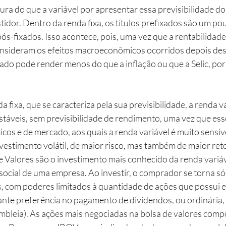
ra do que a variável por apresentar essa previsibilidade do 
stidor. Dentro da renda fixa, os títulos prefixados são um po
ós-fixados. Isso acontece, pois, uma vez que a rentabilidade 
onsideram os efeitos macroeconômicos ocorridos depois des
xado pode render menos do que a inflação ou que a Selic, por
táveis, sem previsibilidade de rendimento, uma vez que esse
os e de mercado, aos quais a renda variável é muito sensível
vestimento volátil, de maior risco, mas também de maior ret
 social de uma empresa. Ao investir, o comprador se torna s
, com poderes limitados à quantidade de ações que possui e 
rante preferência no pagamento de dividendos, ou ordinária,
embleia). As ações mais negociadas na bolsa de valores com