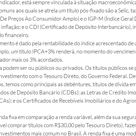
 indicador, está sempre vinculada à situação macroeconômica
muns aos quais se atrela um título pós-fixado são a Selic, ta
e De Preços Ao Consumidor Amplo) e o IGP-M (Índice Geral
inflação; e o CDI (Certificado de Depósito Interbancário), 
 financeiro.
emplo, um título IPCA+3% renderá, no momento do venciment
dor mais os 3% acordados. 
xa podem ser ou públicos ou privados. Os títulos públicos se
nvestimento com o Tesouro Direto, do Governo Federal. Den
, temos como principais as debêntures, títulos de dívida em
ados de Depósito Bancário (CDBs); as Letras de Crédito Imob
As); e os Certificados de Recebíveis Imobiliários e do Agro
sível comprar títulos com R$30,00 pelo Tesouro Direto), faz
investimentos mais comum no Brasil. A renda fixa é uma mod