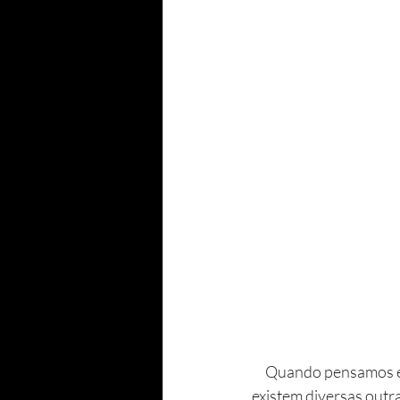
     Quando pensamos em investimentos, a primeira coisa que vem à mente são as ações. Mas 
existem diversas outr