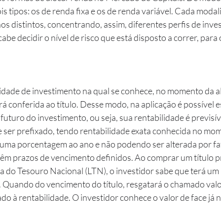
dois tipos: os de renda fixa e os de renda variável. Cada moda
nos distintos, concentrando, assim, diferentes perfis de inves
cabe decidir o nível de risco que está disposto a correr, para
lidade de investimento na qual se conhece, no momento da a
 conferida ao título. Desse modo, na aplicação é possível e
uturo do investimento, ou seja, sua rentabilidade é previsív
ser prefixado, tendo rentabilidade exata conhecida no mo
 uma porcentagem ao ano e não podendo ser alterada por fat
 têm prazos de vencimento definidos. Ao comprar um título p
a do Tesouro Nacional (LTN), o investidor sabe que terá um
. Quando do vencimento do título, resgatará o chamado valor
ado à rentabilidade. O investidor conhece o valor de face já