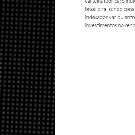
carteira teórica: o í
brasileira, sendo con
indexador variou entre
investimentos na rend