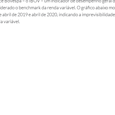
ndice Bovespa – o IBOV – um indicador de desempenho geral d
siderado o benchmark da renda variável. O gráfico abaixo mo
 abril de 2019 e abril de 2020, indicando a imprevisibilidade
a variável.