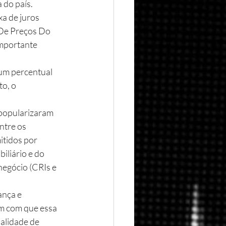
 do país.
xa de juros 
 De Preços Do 
importante 
o, o 
 popularizaram 
tre os 
itidos por 
iliário e do 
negócio (CRIs e 
em com que essa 
alidade de 