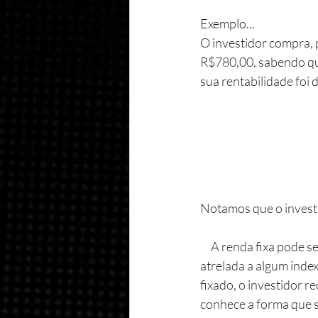
Exemplo...
O investidor compra, 
R$780,00, sabendo que
sua rentabilidade foi d
Notamos que o investi
     A renda fixa pode ser também pós-fixada, o que significa que o título tem sua rentabilidade 
atrelada a algum index
fixado, o investidor 
conhece a forma que s