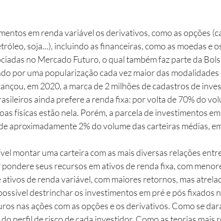
róleo, soja...), incluindo as financeiras, como as moedas e o
iadas no Mercado Futuro, o qual também faz parte da Bols
cançou, em 2020, a marca de 2 milhões de cadastros de inves
brasileiros ainda prefere a renda fixa: por volta de 70% do vo
oas físicas estão nela. Porém, a parcela de investimentos e
(de aproximadamente 2% do volume das carteiras médias, em
r pondere seus recursos em ativos de renda fixa, com menore
 ativos de renda variável, com maiores retornos, mas atrela
 possível destrinchar os investimentos em pré e pós fixados na
turos nas ações com as opções e os derivativos. Como se dará
o perfil de risco de cada investidor. Como as teorias mais r