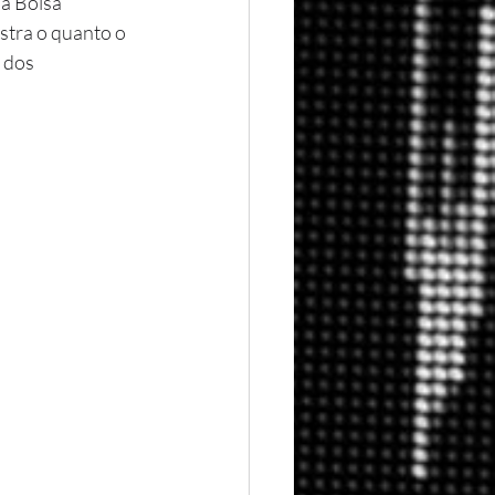
a Bolsa 
stra o quanto o 
 dos 