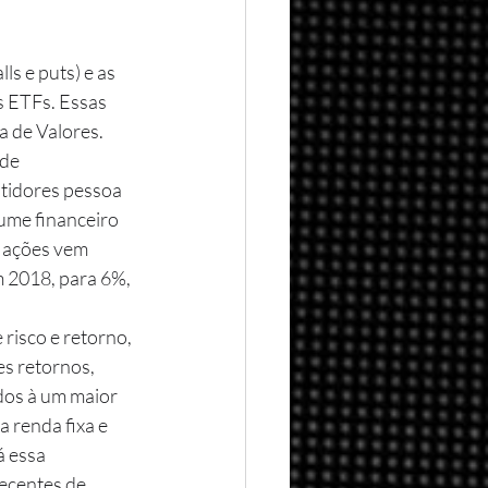
s ETFs. Essas 
a de Valores.
tidores pessoa 
lume financeiro 
m ações vem 
 2018, para 6%, 
s retornos, 
dos à um maior 
 renda fixa e 
 essa 
ecentes de 