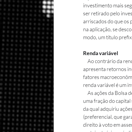
investimento mais segu
ser retirado pelo inve
arriscados do que os p
na aplicação, se desc
modo, um título prefi
Renda variável 
     Ao contrário da renda fixa, que se caracteriza pela sua previsibilidade, a renda variável 
apresenta retornos ins
fatores macroeconômic
renda variável é um in
     As ações da Bolsa de Valores são o investimento mais conhecido da renda variável. Uma ação é 
uma fração do capital
da qual adquiriu ações
(preferencial, que ga
direito à voto em ass