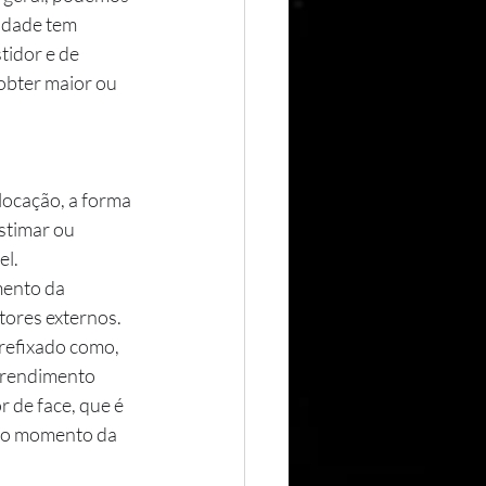
lidade tem 
tidor e de 
 obter maior ou 
locação, a forma 
stimar ou 
el.
mento da 
ores externos.  
refixado como, 
 rendimento 
 de face, que é 
 no momento da 