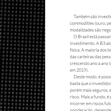
     Também são investimentos em renda variável os derivativos, como as opções (calls e puts) e as 
commodities (ouro, pet
modalidades são negoc
     O Brasil está passando por uma popularização cada vez maior das modalidades de 
investimento. A B3 al
física. A maioria dos 
das carteiras das pess
crescendo ano a ano 
em 2019). 
     Deste modo, é possível montar uma carteira com as mais diversas relações entre risco e retorno, 
basta que o investido
porém mais seguros, e
risco. Mais a fundo, é
incorrer em riscos fu
ponderação, depende d