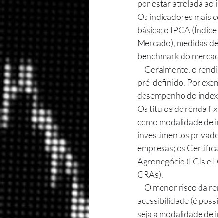
por estar atrelada ao
Os indicadores mais co
básica; o IPCA (Índic
Mercado), medidas de 
benchmark do mercado
     Geralmente, o rendimento é dado pela rentabilidade do índice acrescentado de um percentual 
pré-definido. Por ex
desempenho do indexa
Os títulos de renda fi
como modalidade de i
investimentos privados
empresas; os Certific
Agronegócio (LCIs e LC
CRAs).
     O menor risco da renda fixa em comparação a renda variável, além da sua segurança e 
acessibilidade (é pos
seja a modalidade de 