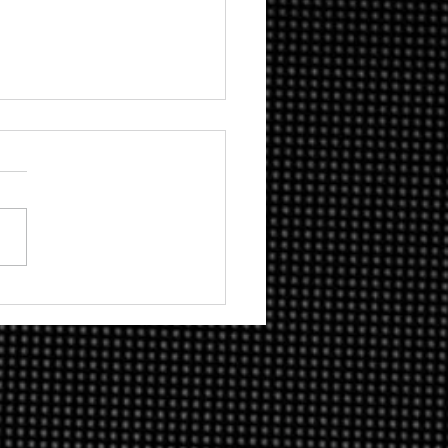
ify: como o maior
eaming de música do
do continua
dendo dinheiro