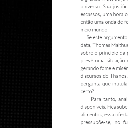
universo. Sua justif
escassos, uma hora o
então uma onda de fome
meio mundo.
     Se este argumento lhe soa familiar, não se engane. Ele é. E remonta ao longínquo 1798. Nessa 
data, Thomas Malthus 
sobre o princípio da 
prevê uma situação 
gerando fome e miséria
discursos de Thanos, 
pergunta que intitula
certo?
     Para tanto, analisaremos os pressupostos do modelo proposto por Malthus e os dados 
disponíveis. Fica sub
alimentos, essa ofert
pressupõe-se, no f