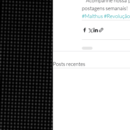
   Acompanhe nossa 
postagens semanais!
#Malthus
#RevoluçãoI
Posts recentes