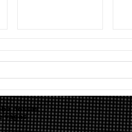
PANCS: o que são e como
Spot
podem agregar para o
str
agronegócio brasileiro?
mun
per
eba nossas
e vagas