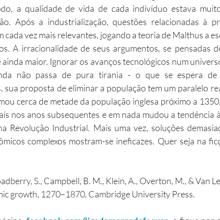
odo, a qualidade de vida de cada indivíduo estava muito
o. Após a industrialização, questões relacionadas à pr
m cada vez mais relevantes, jogando a teoria de Malthus a es
ainda maior. Ignorar os avanços tecnológicos num univers
da não passa de pura tirania - o que se espera de u
, sua proposta de eliminar a população tem um paralelo real.
mou cerca de metade da população inglesa próximo a 1350,
país nos anos subsequentes e em nada mudou a tendência à
a Revolução Industrial. Mais uma vez, soluções demasia
micos complexos mostram-se ineficazes. Quer seja na ficçã
berry, S., Campbell, B. M., Klein, A., Overton, M., & Van L
omic growth, 1270–1870. Cambridge University Press.