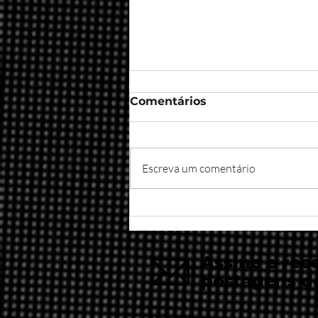
Comentários
Escreva um comentário
Taurus: O touro brasileiro
do mercado de armas
Assine e rec
postagens d