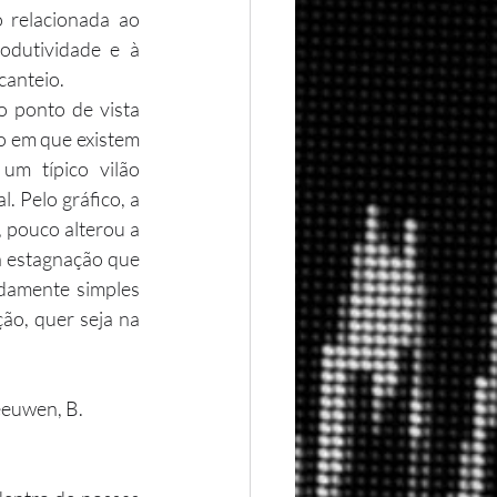
 relacionada ao 
odutividade e à 
canteio.
o em que existem 
m típico vilão 
 Pelo gráfico, a 
 pouco alterou a 
 estagnação que 
damente simples 
o, quer seja na 
eeuwen, B. 