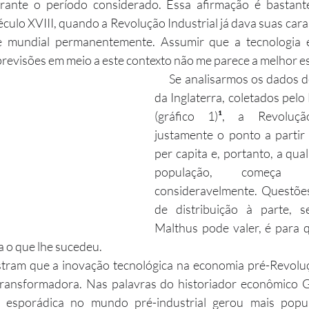
urante o período considerado. Essa afirmação é bastante
éculo XVIII, quando a Revolução Industrial já dava suas cara
e mundial permanentemente. Assumir que a tecnologia 
previsões em meio a este contexto não me parece a melhor es
     Se analisarmos os dados de PIB per Capita 
da Inglaterra, coletados pelo
(gráfico 1)
¹
, a Revolução
justamente o ponto a partir 
per capita e, portanto, a qual
população, começa 
consideravelmente. Questões 
de distribuição à parte, 
Malthus pode valer, é para 
a o que lhe sucedeu.
ransformadora. Nas palavras do historiador econômico Gr
a esporádica no mundo pré-industrial gerou mais popul