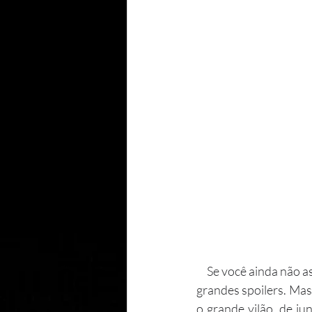
     Se você ainda não assistiu a Vingadores: Guerra Infinita, não se preocupe. Este texto será livre de 
grandes spoilers. Mas
o grande vilão, de ju