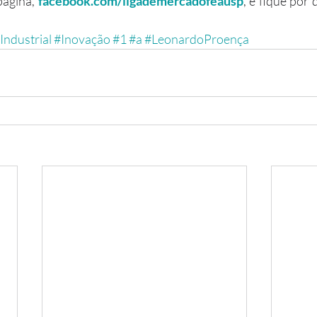
página, 
facebook.com/ligademercadofeausp
, e fique por 
ndustrial
#Inovação
#1
#a
#LeonardoProença