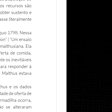
os recursos são 
bter sustento e 
sse literalmente 
on” ( “Um ensaio 
malthusiana. Ela 
erta de comida, 
e os inevitáveis 
para responder à 
e Malthus estava 
ade de oferta de 
rmadilha ocorra, 
o se alteraram 