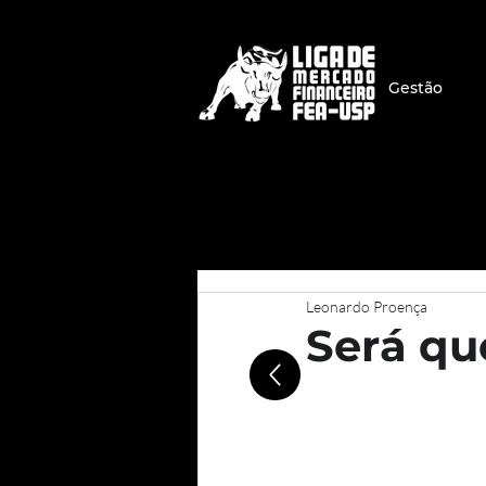
Gestão
Leonardo Proença
Será qu