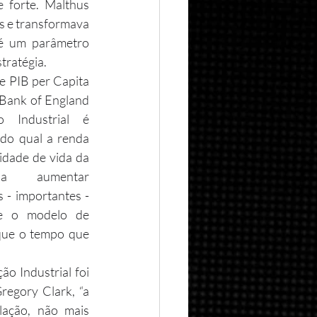
 forte. Malthus 
s e transformava 
é um parâmetro 
tratégia.
 Bank of England 
 Industrial é 
do qual a renda 
idade de vida da 
a aumentar 
- importantes - 
se o modelo de 
que o tempo que 
egory Clark, “a 
ação, não mais 