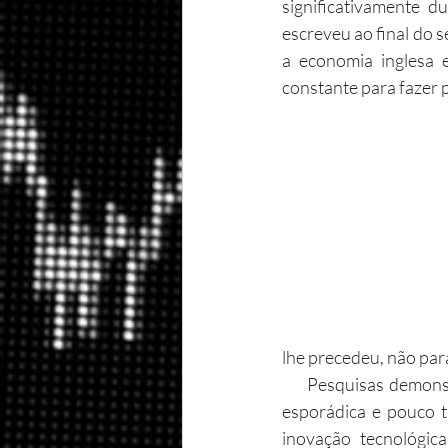
significativamente d
escreveu ao final do s
a economia inglesa 
constante para fazer 
lhe precedeu, não par
     Pesquisas demonstram que a inovação tecnológica na economia pré-Revolução Industrial foi 
esporádica e pouco t
inovação tecnológic