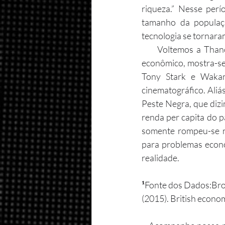
riqueza.” Nesse perí
tamanho da populaçã
tecnologia se tornara
     Voltemos a Thanos. A irracionalidade de seus argumentos, se pensadas do ponto de vista 
econômico, mostra-se 
Tony Stark e Wakan
cinematográfico. Aliás
Peste Negra, que dizi
renda per capita do 
somente rompeu-se n
para problemas econô
realidade.
¹
Fonte dos Dados:Broad
(2015). British econ