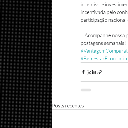
incentivo e investimen
incentivada pelo conh
participação nacional
   Acompanhe nossa 
postagens semanais!
#VantagemComparat
#BemestarEconômic
Posts recentes