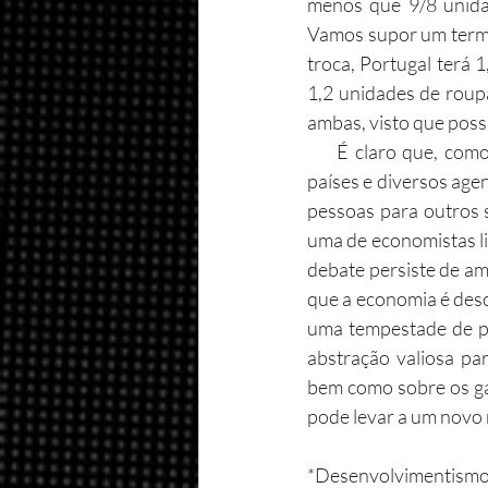
menos que 9/8 unidad
Vamos supor um termo
troca, Portugal terá 
1,2 unidades de roupa
ambas, visto que pos
     É claro que, como tudo na economia, as coisas não são tão simples assim. Existem diversos 
países e diversos age
pessoas para outros 
uma de economistas li
debate persiste de am
que a economia é desc
uma tempestade de pos
abstração valiosa pa
bem como sobre os gan
pode levar a um novo 
*Desenvolvimentismo é