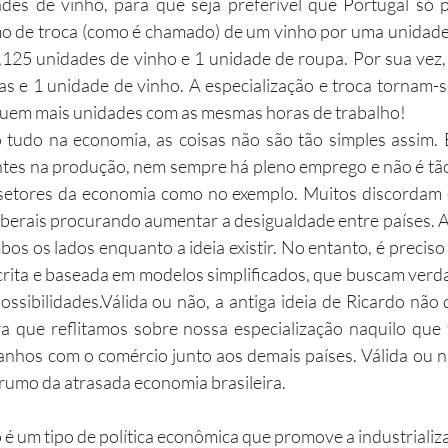
es de vinho, para que seja preferível que Portugal só p
 de troca (como é chamado) de um vinho por uma unidade 
1,125 unidades de vinho e 1 unidade de roupa. Por sua vez, a
s e 1 unidade de vinho. A especialização e troca tornam-s
suem mais unidades com as mesmas horas de trabalho!
ntes na produção, nem sempre há pleno emprego e não é tão f
setores da economia como no exemplo. Muitos discordam e
berais procurando aumentar a desigualdade entre países. A
bos os lados enquanto a ideia existir. No entanto, é precis
rita e baseada em modelos simplificados, que buscam verd
sibilidades.Válida ou não, a antiga ideia de Ricardo não 
ra que reflitamos sobre nossa especialização naquilo que 
hos com o comércio junto aos demais países. Válida ou não
rumo da atrasada economia brasileira.
 um tipo de política econômica que promove a industrializaç