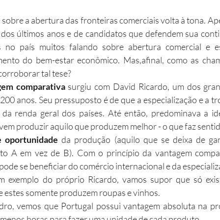
 dos últimos anos e de candidatos que defendem sua conti
s no país muitos falando sobre abertura comercial e es
ento do bem-estar econômico. Mas,afinal, como as cham
orroborar tal tese?
gem comparativa
 surgiu com David Ricardo, um dos grand
200 anos. Seu pressuposto é de que a especialização e a tro
da renda geral dos países. Até então, predominava a id
evem produzir aquilo que produzem melhor - o que faz sentid
e oportunidade
 da produção (aquilo que se deixa de ga
uto A em vez de B). Com o princípio da vantagem compar
pode se beneficiar do comércio internacional e da especializ
, e estes somente produzem roupas e vinhos.
 menos horas para fazer uma unidade de cada produto.