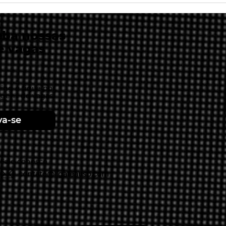
podem agregar para o
str
agronegócio brasileiro?
mun
per
eba nossas
e vagas
ing e fique por
agens de vagas
va-se
Fale conosco
contato@ligafeausp.com