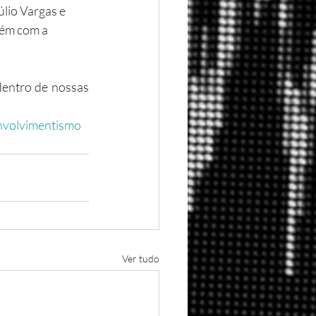
lio Vargas e 
bém com a 
dentro de nossas 
volvimentismo
Ver tudo