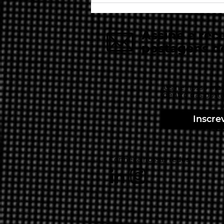
do mercado de armas
Assine e rec
postagens d
Assine nosso mail
dentro das post
Inscre
Conheça nossas redes