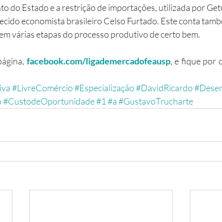
to do Estado e a restrição de importações, utilizada por Getú
ecido economista brasileiro Celso Furtado. Este conta tam
 em várias etapas do processo produtivo de certo bem.
página, 
facebook.com/ligademercadofeausp
, e fique por 
iva
#LivreComércio
#Especialização
#DavidRicardo
#Desen
o
#CustodeOportunidade
#1
#a
#GustavoTrucharte