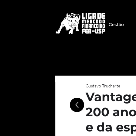
Gestão
Gustavo Trucharte
Vantage
200 ano
e da es