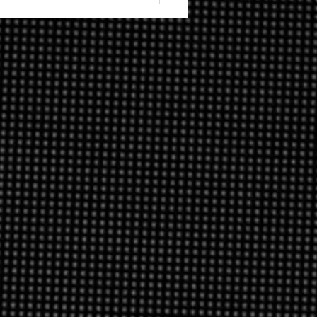
eaming de música do
do continua
dendo dinheiro