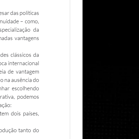
nuidade – como, 
pecialização da 
adas vantagens 
es clássicos da 
ca internacional 
eia de vantagem 
o na ausência do 
nhar escolhendo 
ativa, podemos 
ação: