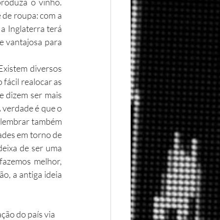
roduza o vinho. 
de roupa: com a 
 Inglaterra terá 
e vantajosa para 
ácil realocar as 
 dizem ser mais 
 verdade é que o 
o lembrar também 
ades em torno de 
deixa de ser uma 
fazemos melhor, 
, a antiga ideia 
ão do país via 