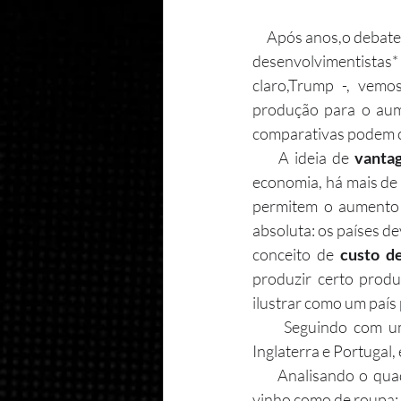
     Após anos,o debate sobre a abertura das fronteiras comerciais volta à tona. Apesar das políticas 
desenvolvimentistas*
claro,Trump -, vemo
produção para o aum
comparativas podem c
     A ideia de 
vanta
economia, há mais de 
permitem o aumento 
absoluta: os países d
conceito de 
custo d
produzir certo prod
ilustrar como um país 
     Seguindo com um exemplo do próprio Ricardo, vamos supor que só existem dois países, 
Inglaterra e Portugal
     Analisando o quadro, vemos que Portugal possui vantagem absoluta na produção tanto do 
vinho como de roupa: