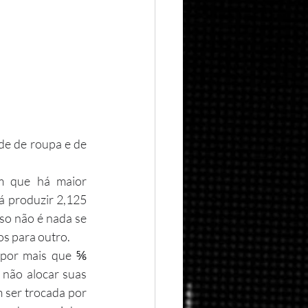
de de roupa e de 
m que há maior 
 produzir 2,125 
so não é nada se 
os para outro.
 por mais que ⅚ 
 não alocar suas 
ser trocada por 