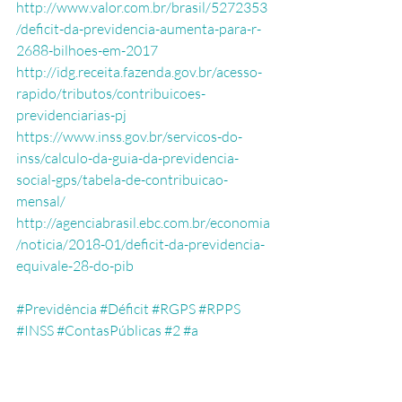
http://www.valor.com.br/brasil/5272353
/deficit-da-previdencia-aumenta-para-r-
2688-bilhoes-em-2017
http://idg.receita.fazenda.gov.br/acesso-
rapido/tributos/contribuicoes-
previdenciarias-pj
https://www.inss.gov.br/servicos-do-
inss/calculo-da-guia-da-previdencia-
social-gps/tabela-de-contribuicao-
mensal/
http://agenciabrasil.ebc.com.br/economia
/noticia/2018-01/deficit-da-previdencia-
equivale-28-do-pib
#Previdência
#Déficit
#RGPS
#RPPS
#INSS
#ContasPúblicas
#2
#a
#ToshiroTokuyoshi